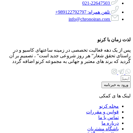
021-22647503
تلفن همراه: 989122792797+
info@chronoiran.com
لذت زمان با کرنو
پس از یک دهه فعالیت تخصصی در زمینه ساعتهای کاسیو و در
راستای تحقق شعار
”
هر روز شروعی جدید است
”
، تصمیم بر آن
گردید که برند های معتبر و جهانی به مجموعه کرنو اضافه گردد
ورود به خبرنامه
لینک ها ی کمکی
مجله کرنو
قوانین و مقررات
تماس با ما
درباره ما
باشگاه مشتریان