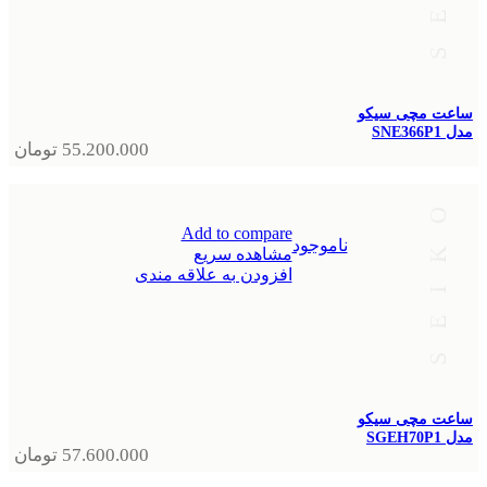
ساعت مچی سیکو
مدل SNE366P1
55.200.000
تومان
Add to compare
ناموجود
مشاهده سریع
افزودن به علاقه مندی
ساعت مچی سیکو
مدل SGEH70P1
57.600.000
تومان