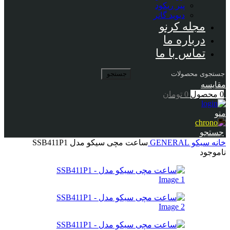
پیر ریکود
دیوید گانر
مجله کرنو
درباره ما
تماس با ما
جستجو
مقایسه
0
محصول
0
تومان
منو
جستجو
خانه
سیکو
GENERAL
ساعت مچی سیکو مدل SSB411P1
ناموجود