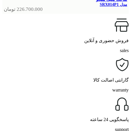
مدل SRX014P1
226.700.000
تومان
فروش حضوری و آنلاین
sales
گارانتی اصالت کالا
warranty
پاسخگویی 24 ساعته
support