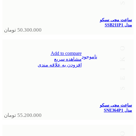
ساعت مچی سیکو
مدل SSB211P1
50.300.000
تومان
Add to compare
ناموجود
مشاهده سریع
افزودن به علاقه مندی
ساعت مچی سیکو
مدل SNE364P1
55.200.000
تومان