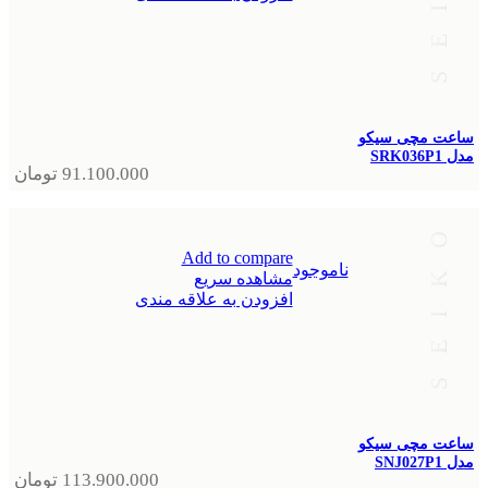
ساعت مچی سیکو
مدل SRK036P1
91.100.000
تومان
Add to compare
ناموجود
مشاهده سریع
افزودن به علاقه مندی
ساعت مچی سیکو
مدل SNJ027P1
113.900.000
تومان