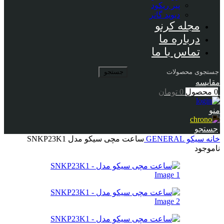
پیر ریکود
دیوید گانر
مجله کرنو
درباره ما
تماس با ما
جستجو
مقایسه
0
محصول
0
تومان
منو
جستجو
خانه
سیکو
GENERAL
ساعت مچی سیکو مدل SNKP23K1
ناموجود