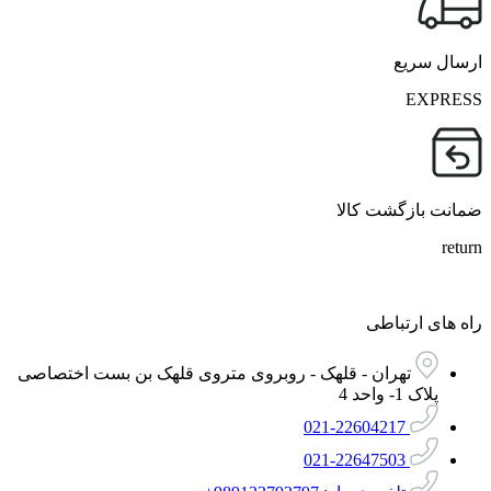
ارسال سریع
EXPRESS
ضمانت بازگشت کالا
return
راه های ارتباطی
تهران - قلهک - روبروی متروی قلهک بن بست اختصاصی
پلاک 1- واحد 4
021-22604217
021-22647503