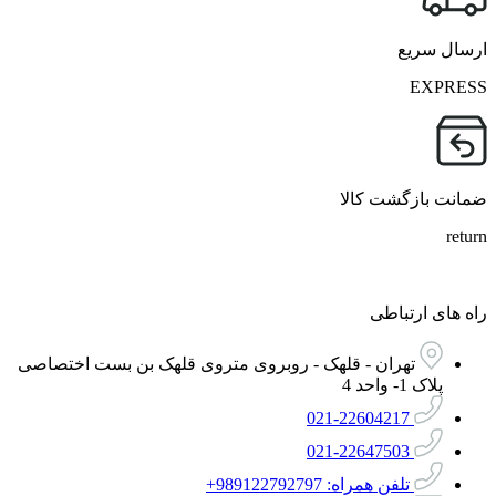
ارسال سریع
EXPRESS
ضمانت بازگشت کالا
return
راه های ارتباطی
تهران - قلهک - روبروی متروی قلهک بن بست اختصاصی
پلاک 1- واحد 4
021-22604217
021-22647503
تلفن همراه: 989122792797+