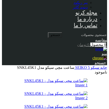
پیر ریکود
دیوید گانر
مجله کرنو
درباره ما
تماس با ما
جستجو
مقایسه
0
محصول
0
تومان
منو
جستجو
خانه
سیکو
SEIKO 5
ساعت مچی سیکو مدل SNKL45K1
ناموجود