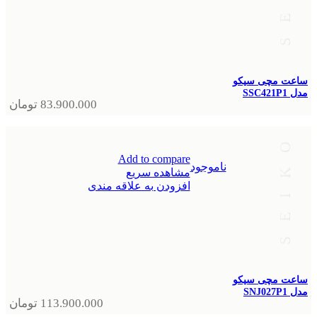
ساعت مچی سیکو
مدل SSC421P1
83.900.000
تومان
Add to compare
ناموجود
مشاهده سریع
افزودن به علاقه مندی
ساعت مچی سیکو
مدل SNJ027P1
113.900.000
تومان