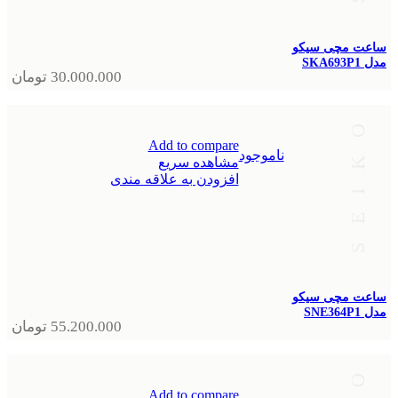
ساعت مچی سیکو
مدل SKA693P1
30.000.000
تومان
Add to compare
ناموجود
مشاهده سریع
افزودن به علاقه مندی
ساعت مچی سیکو
مدل SNE364P1
55.200.000
تومان
Add to compare